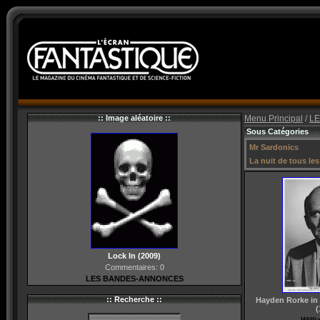
:: Image aléatoire ::
Menu Principal
/
LE
Sous Catégories
Mr Sardonics
La nuit de tous le
Lock In (2009)
Commentaires: 0
LES BANDES-ANNONCES
:: Recherche ::
Hayden Rorke i
(