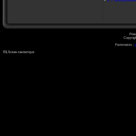
Pow
Copyrig
Partenaires :
©
L'écran fantastique