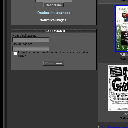
Willi
Recherche avancée
Nouvelles images
:: Connexion ::
Nom d'utilisateur:
Mot de passe:
Identifiez-moi automatiquement lors de ma prochaine
Willi
visite?
Willi
13
Willi
1
2
»
Dernière page