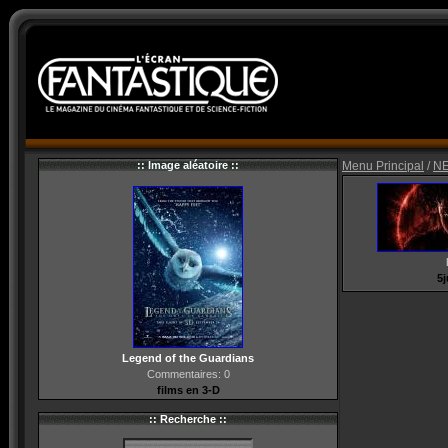
:: Image aléatoire ::
Menu Principal
/
N
5j
Legend of the Guardians
Commentaires: 0
films en 3-D
:: Recherche ::