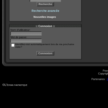
Recherche avancée
Nouvelles images
:: Connexion ::
Nom d'utilisateur:
Mot de passe:
Identifiez-moi automatiquement lors de ma prochaine
visite?
Pow
Copyrig
Partenaires :
©
L'écran fantastique