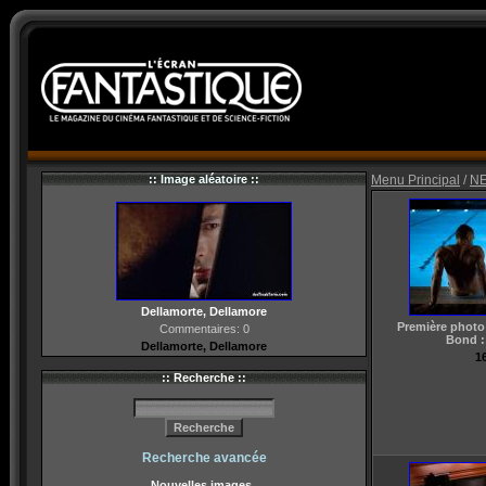
:: Image aléatoire ::
Menu Principal
/
N
Dellamorte, Dellamore
Première phot
Commentaires: 0
Bond : 
Dellamorte, Dellamore
16
:: Recherche ::
Recherche avancée
Nouvelles images