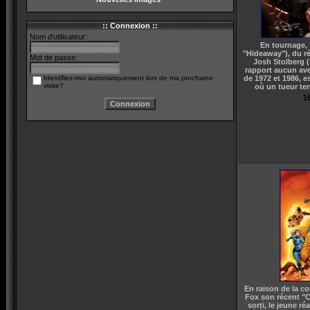
:: Connexion ::
Nom d'utilisateur:
En tournage, 
"Hideaway"), du ré
Mot de passe:
Josh Stolberg (
rapport aucun av
Identifiez-moi automatiquement lors de ma prochaine
de 1972 et 1986, es
visite?
où un tueur terr
16
En raison de la co
Fox son récent "C
sorti, le jeune ré