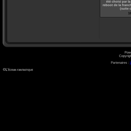
été choisi par la
reboot de la franch
(suite 
16
Pow
Copyrig
Partenaires :
©
L'écran fantastique