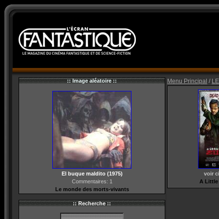
:: Image aléatoire ::
Menu Principal
/
LE
El buque maldito (1975)
voir 
Commentaires: 1
A Littl
Le monde des morts-vivants
:: Recherche ::