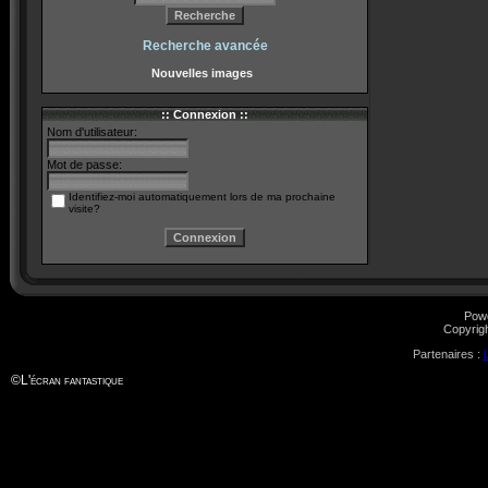
Recherche avancée
Nouvelles images
:: Connexion ::
Nom d'utilisateur:
Mot de passe:
Identifiez-moi automatiquement lors de ma prochaine
visite?
Pow
Copyrig
Partenaires :
©
L'écran fantastique