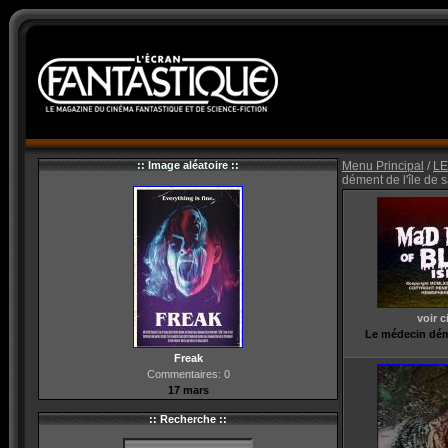
:: Image aléatoire ::
Menu Principal
/
LE
dément de l'île de 
voir 
Le médecin déme
Freak
Commentaires: 0
17 mars
:: Recherche ::