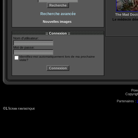
Recherche avancée
The Mad Docto
Le médecin déme
Nouvelles images
:: Connexion ::
Nom d'utilisateur:
Mot de passe:
Identifiez-moi automatiquement lors de ma prochaine
visite?
Pow
Copyrig
Partenaires :
©
L'écran fantastique