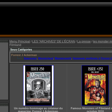
Menu Principal
/
LES "ARCHIVES" DE L'ÉCRAN
/
La presse
/
les monster 
Filmland
Sous Catégories
Forrest J Ackerman
,
,
,
Spacemen
Monsterland
Monsterworld
Hommage posthume à Forrest 
Un numéro-hommage au créateur du
Famous Monsters of Filmland n
magazine, Forrest J Ackerman,
octobre 2010