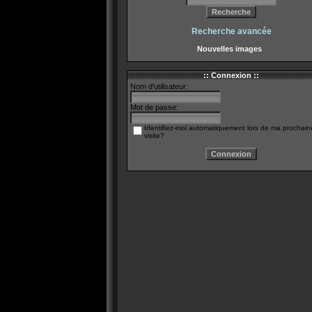
Recherche avancée
Nouvelles images
:: Connexion ::
Nom d'utilisateur:
Mot de passe:
Identifiez-moi automatiquement lors de ma prochain
visite?