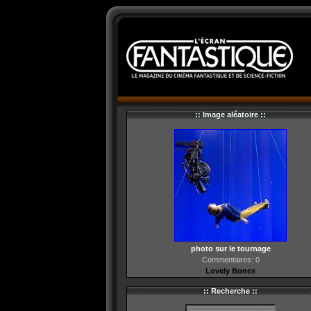
:: Image aléatoire ::
photo sur le tournage
Commentaires: 0
Lovely Bones
:: Recherche ::