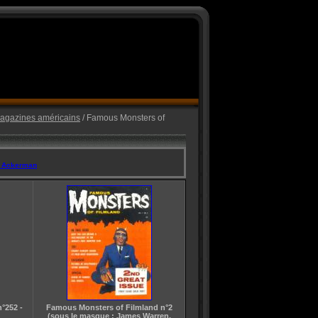
magazines américains
/ Famous Monsters of
J Ackerman
°252 -
Famous Monsters of Filmland n°2
(sous le masque : James Warren,