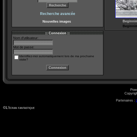
Recherche avancée
Beginnin
Nouvelles images
Beginnin
:: Connexion ::
Nom d'utilisateur:
Mot de passe:
Identifiez-moi automatiquement lors de ma prochaine
visite?
Pow
Copyrig
Partenaires :
©
L'écran fantastique