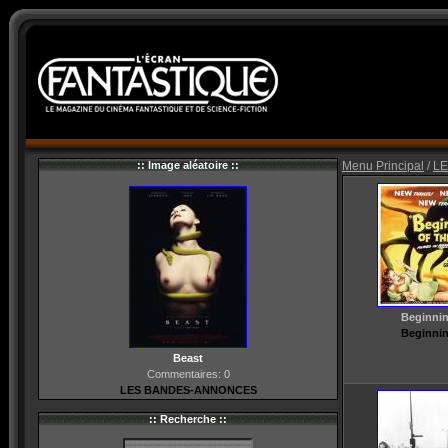
:: Image aléatoire ::
Menu Principal
/
LE
Beginnin
Beginnin
Beast
Commentaires: 0
LES BANDES-ANNONCES
:: Recherche ::