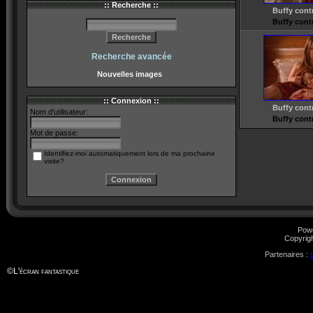
:: Recherche ::
Buffy cont
Buffy cont
Recherche avancée
Nouvelles images
:: Connexion ::
Buffy cont
Nom d'utilisateur:
Buffy cont
Mot de passe:
Identifiez-moi automatiquement lors de ma prochaine
visite?
Pow
Copyrig
Partenaires :
©
L'écran fantastique