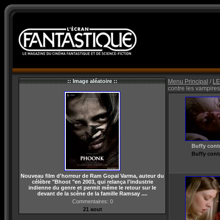
:: Image aléatoire ::
Menu Principal
/
LE
contre les vampires
Buffy cont
Buffy cont
Nouveau film d'horreur de Ram Gopal Varma, auteur du
célèbre "Bhoot "en 2003, qui relança l'industrie
indienne du genre et permit même le retour sur le
devant de la scène de la famille Ramsay ....
Commentaires: 0
21 aout