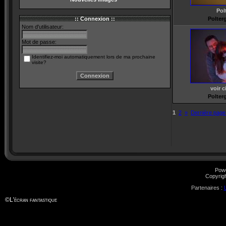
Pol
:: Connexion ::
Polterg
Nom d'utilisateur:
Mot de passe:
Identifiez-moi automatiquement lors de ma prochaine
visite?
voir 
Polterg
1
2
»
Dernière page
Pow
Copyrig
Partenaires :
©
L'écran fantastique