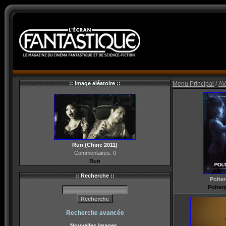
:: Image aléatoire ::
Menu Principal
/
AV
Run (Chine 2011)
Commentaires: 0
Run
:: Recherche ::
Polter
Polterg
Recherche avancée
Nouvelles images