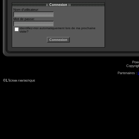
:: Connexion ::
Nom d'utilisateur:
Mot de passe:
Identifiez-moi automatiquement lors de ma prochaine
visite?
Pow
Copyrig
Partenaires :
©
L'écran fantastique