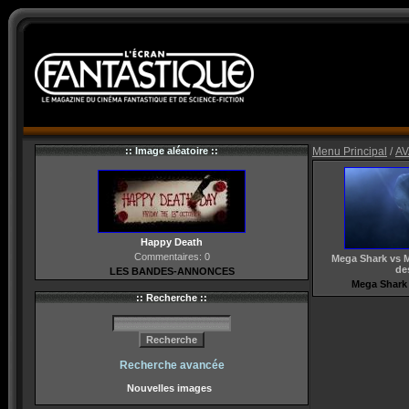
:: Image aléatoire ::
Menu Principal
/
AV
Happy Death
Commentaires: 0
Mega Shark vs M
de
LES BANDES-ANNONCES
Mega Shark
:: Recherche ::
Recherche avancée
Nouvelles images