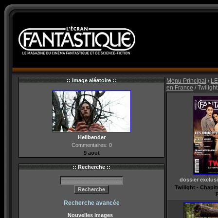
:: Image aléatoire ::
Menu Principal
/
LE
en France
/ Twilight
Hellbender
Commentaires: 0
9 aout
:: Recherche ::
dossier exclus
Twilight - Chapitr
p
Recherche avancée
Nouvelles images