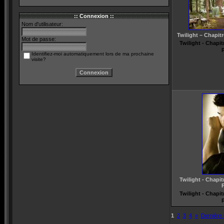
:: Connexion ::
Nom d'utilisateur:
Twilight – Chapitr
Mot de passe:
Twilight - Chapitr
p
Identifiez-moi automatiquement lors de ma prochaine
visite?
Twilight - Chapit
P
Twilight - Chapitr
p
1
2
3
4
»
Dernière