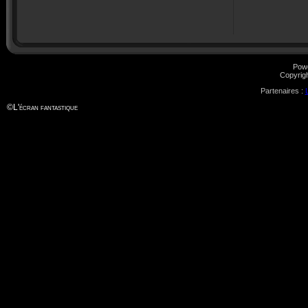
Pow
Copyrig
Partenaires :
©
L'écran fantastique