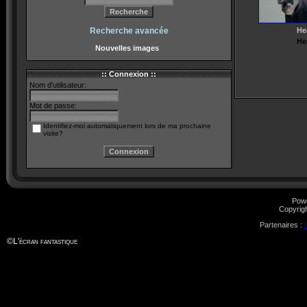
Recherche avancée
He
He
Nouvelles images
:: Connexion ::
Nom d'utilisateur:
Mot de passe:
Identifiez-moi automatiquement lors de ma prochaine
visite?
Pow
Copyrig
Partenaires :
©
L'écran fantastique