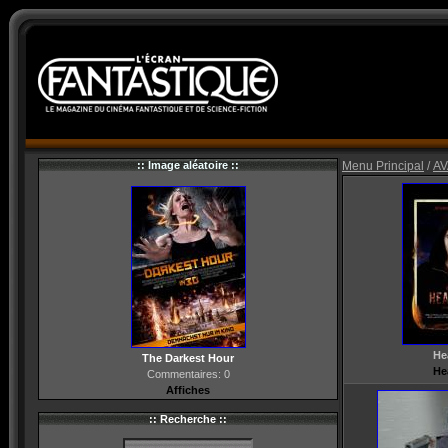
:: Image aléatoire ::
Menu Principal
/
AV
He
The Darkest Hour
He
Commentaires: 0
Affiches
:: Recherche ::