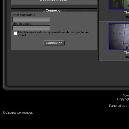
:: Connexion ::
Th
Nom d'utilisateur:
Th
Mot de passe:
Identifiez-moi automatiquement lors de ma prochaine
visite?
Th
Th
Pow
Copyrig
Partenaires :
©
L'écran fantastique