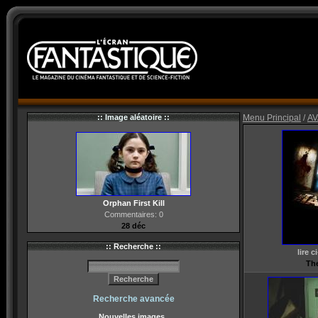
:: Image aléatoire ::
Menu Principal
/
AV
Orphan First Kill
Commentaires: 0
28 déc
:: Recherche ::
lire 
Th
Recherche avancée
Nouvelles images