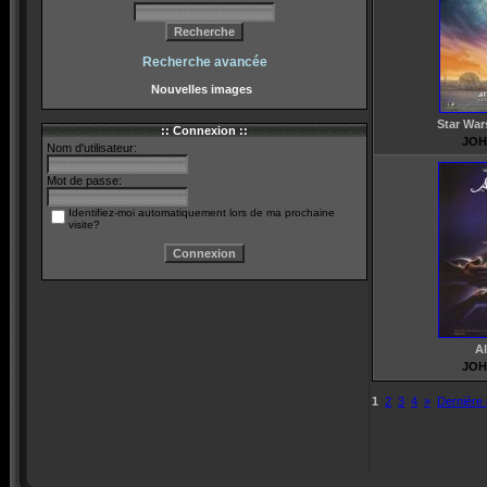
Recherche avancée
Nouvelles images
Star War
:: Connexion ::
JOH
Nom d'utilisateur:
Mot de passe:
Identifiez-moi automatiquement lors de ma prochaine
visite?
A
JOH
1
2
3
4
»
Dernière