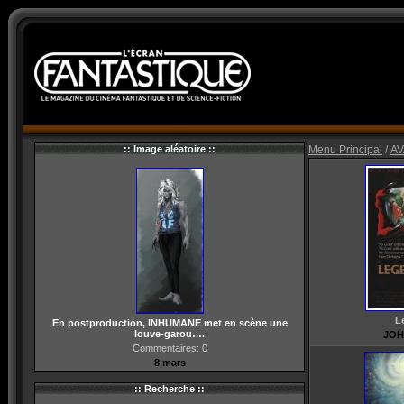
:: Image aléatoire ::
Menu Principal
/
AV
L
En postproduction, INHUMANE met en scène une
louve-garou….
JOH
Commentaires: 0
8 mars
:: Recherche ::