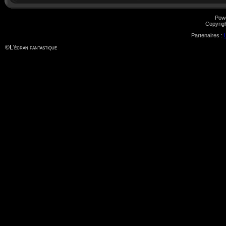
Pow
Copyrig
Partenaires :
©
L'écran fantastique