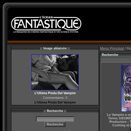
:: Image aléatoire ::
Menu Principal
/ R
Recherche
L’Ultima Preda Del Vampire
Commentaires: 0
L’Ultima Preda Del Vampire
:: Recherche ::
Le Vampire a so
Terror, GB1968
Production : T
Cushing et 