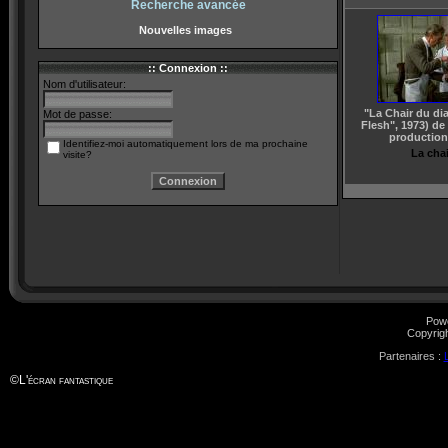
Recherche avancée
Nouvelles images
:: Connexion ::
Nom d'utilisateur:
"La Chair du di
Mot de passe:
Flesh", 1973) de
production
Identifiez-moi automatiquement lors de ma prochaine
La chai
visite?
Pow
Copyrig
Partenaires :
©
L'écran fantastique