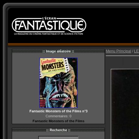
Menu Principal
/
LE
:: Image aléatoire ::
Fantastic Monsters of the Films n°3
Commentaires: 0
Fantastic Monsters of the Films
:: Recherche ::