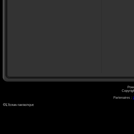
Pow
Copyrig
Partenaires :
©
L'écran fantastique