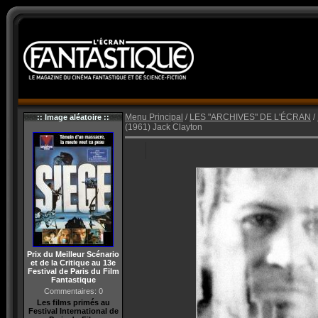
Menu Principal
/
LES "ARCHIVES" DE L'ÉCRAN
/
:: Image aléatoire ::
(1961) Jack Clayton
Prix du Meilleur Scénario
et de la Critique au 13e
Festival de Paris du Film
Fantastique
Commentaires: 0
Les films primés au
Festival International de