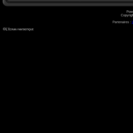
Pow
Copyrig
Partenaires :
©
L'écran fantastique