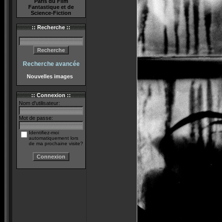
Paris du Film
Fantastique et de
Science-Fiction
:: Recherche ::
Recherche avancée
Nouvelles images
:: Connexion ::
Nom d'utilisateur:
Mot de passe:
Identifiez-moi
automatiquement lors
de ma prochaine visite?