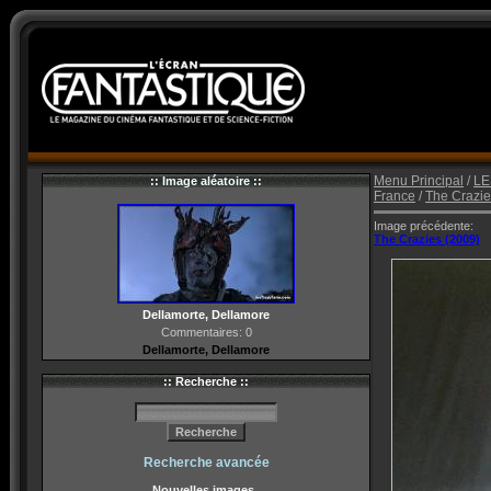
Menu Principal
/
LE
:: Image aléatoire ::
France
/
The Crazie
Image précédente:
The Crazies (2009)
Dellamorte, Dellamore
Commentaires: 0
Dellamorte, Dellamore
:: Recherche ::
Recherche avancée
Nouvelles images