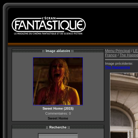
Menu Principal
/
LE
:: Image aléatoire ::
France
/
The Happe
Image précédente:
The Happening
Sweet Home (2015)
Commentaires: 0
Sweet Home
:: Recherche ::