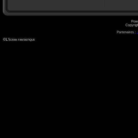
Pow
Copyrig
Partenaires :
©
L'écran fantastique