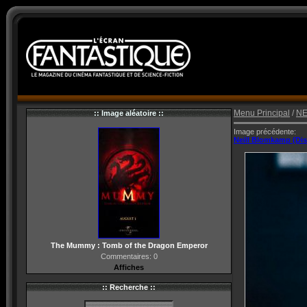
Menu Principal
/
N
:: Image aléatoire ::
Image précédente:
Neill Blomkamp (Dist
The Mummy : Tomb of the Dragon Emperor
Commentaires: 0
Affiches
:: Recherche ::