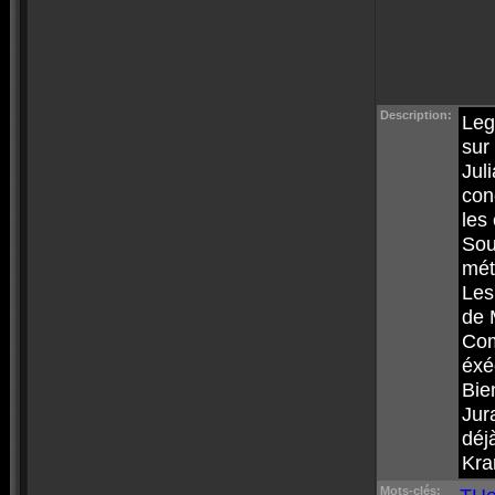
Description:
Leg
sur
Jul
con
les
Sou
mét
Les 
de 
Com
éxé
Bie
Jur
déj
Kra
Mots-clés: