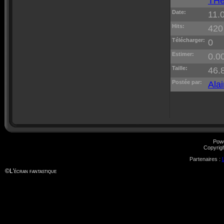
THe
Date:
11.
Hits:
420
Télécharger:
0
Estimer:
0.00
Taille:
46.
Postée par:
Alai
Pow
Copyrig
Partenaires :
©
L'écran fantastique