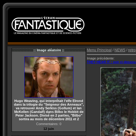
Menu Principal
/
NEWS
/
retro
:: Image aléatoire ::
Image précédente:
THEY HEAR IT : voir ci-dessou
Hugo Weaving, qui interprétait l'elfe Elrond
dans la trilogie du "Seigneur des Anneaux",
va retrouver Andy Serkiss (Gollum) et Ian
McKellen (Gandalf) dans Bilbo le Hobbit de
Peter Jackson. Divisé en 2 parties, "Bilbo"
sortira au mois de décembre 2011 et 2
Commentaires: 0
12 juin