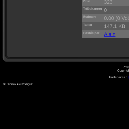
Hits:
323
Télécharger:
0
Estimer:
0.00 (0 Vot
Taille:
147.1 KB
Postée par:
Alain
Pow
Copyrig
Partenaires :
©
L'écran fantastique