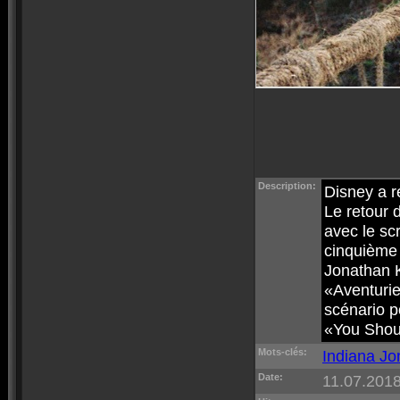
Description:
Disney a r
Le retour 
avec le sc
cinquième 
Jonathan K
«Aventurie
scénario p
«You Shou
Mots-clés:
Indiana Jo
Date:
11.07.2018