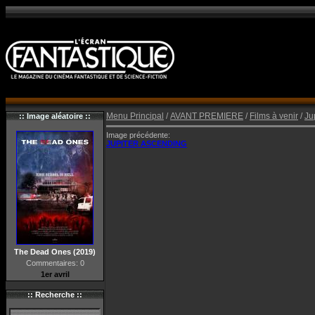
Menu Principal
/
AVANT PREMIERE
/
Films à venir
/
Ju
:: Image aléatoire ::
Image précédente:
JUPITER ASCENDING
The Dead Ones (2019)
Commentaires: 0
1er avril
:: Recherche ::