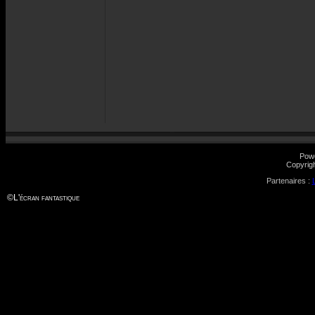
Pow
Copyrig
Partenaires :
©
L'écran fantastique