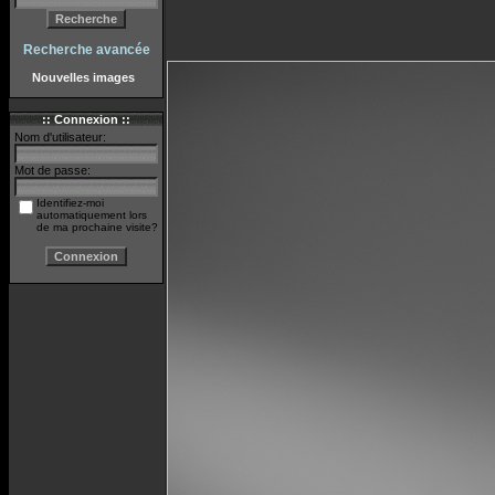
Recherche avancée
Nouvelles images
:: Connexion ::
Nom d'utilisateur:
Mot de passe:
Identifiez-moi
automatiquement lors
de ma prochaine visite?