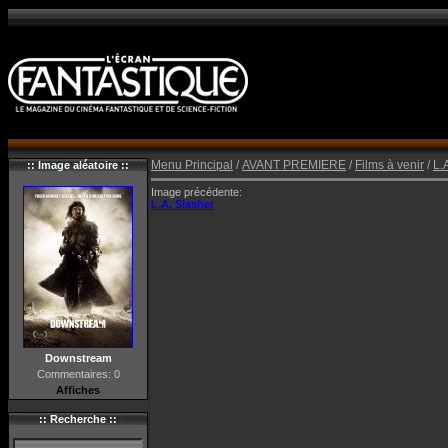
Menu Principal
/
AVANT PREMIERE
/
Films à venir
/
L.
:: Image aléatoire ::
Image précédente:
L.A. Slasher
Downstream
Commentaires: 0
Affiches
:: Recherche ::